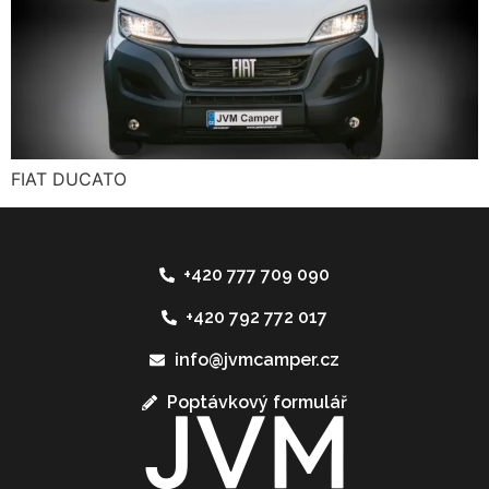
FIAT DUCATO
+420 777 709 090
+420 792 772 017
info@jvmcamper.cz
Poptávkový formulář