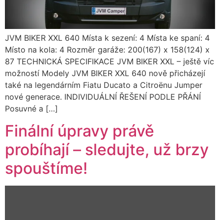
JVM BIKER XXL 640 Místa k sezení: 4 Místa ke spaní: 4
Místo na kola: 4 Rozměr garáže: 200(167) x 158(124) x
87 TECHNICKÁ SPECIFIKACE JVM BIKER XXL – ještě víc
možností Modely JVM BIKER XXL 640 nově přicházejí
také na legendárním Fiatu Ducato a Citroënu Jumper
nové generace. INDIVIDUÁLNÍ ŘEŠENÍ PODLE PŘÁNÍ
Posuvné a […]
Finální úpravy právě
probíhají – sledujte, už brzy
spouštíme!